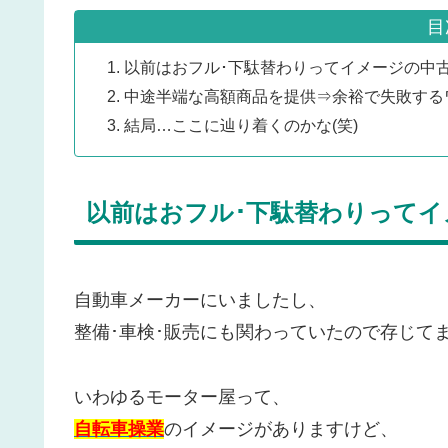
目
以前はおフル･下駄替わりってイメージの中
中途半端な高額商品を提供⇒余裕で失敗する
結局…ここに辿り着くのかな(笑)
以前はおフル･下駄替わりってイ
自動車メーカーにいましたし、
整備･車検･販売にも関わっていたので存じて
いわゆるモーター屋って、
自転車操業
のイメージがありますけど、