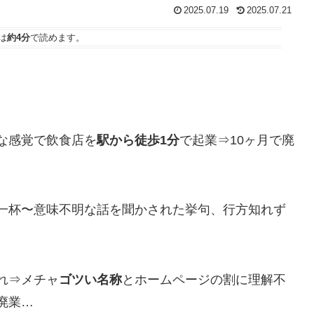
2025.07.19
2025.07.21
は
約4分
で読めます。
な感覚で飲食店を
駅から徒歩1分
で起業⇒10ヶ月で廃
一杯〜意味不明な話を聞かされた挙句、行方知れず
れ⇒メチャ
ゴツい名称
とホームページの割に理解不
廃業…