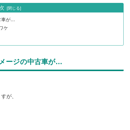
次
古車が…
ワケ
メージの中古車が…
ますが、