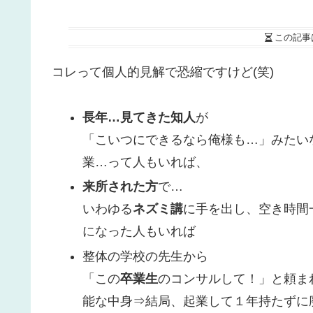
この記事
コレって個人的見解で恐縮ですけど(笑)
長年…見てきた知人
が
「こいつにできるなら俺様も…」みたい
業…って人もいれば、
来所された方
で…
いわゆる
ネズミ講
に手を出し、空き時間
になった人もいれば
整体の学校の先生から
「この
卒業生
のコンサルして！」と頼ま
能な中身⇒結局、起業して１年持たずに