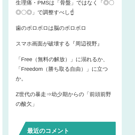
生理痛・PMSは「骨盤」ではなく「◎〇
◎〇◎」で調整すべし☝️
歯のボロボロは脳のボロボロ
スマホ画面が破壊する『周辺視野』
「Free（無料の解放）」に溺れるか、
「Freedom（勝ち取る自由）」に立つ
か。
Z世代の暴走⇒幼少期からの「前頭前野
の酸欠」
最近のコメント