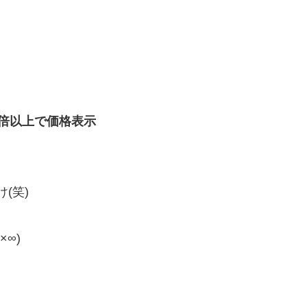
0倍以上で価格表示
(笑)
∞)