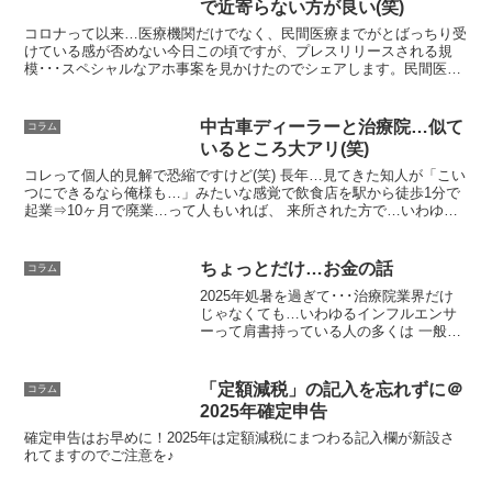
で近寄らない方が良い(笑)
コロナって以来…医療機関だけでなく、民間医療までがとばっちり受
けている感が否めない今日この頃ですが、プレスリリースされる規
模･･･スペシャルなアホ事案を見かけたのでシェアします。民間医療
が破綻するプロセス私自身はこの事業者は存じませんが、崩...
中古車ディーラーと治療院…似て
コラム
いるところ大アリ(笑)
コレって個人的見解で恐縮ですけど(笑) 長年…見てきた知人が「こい
つにできるなら俺様も…」みたいな感覚で飲食店を駅から徒歩1分で
起業⇒10ヶ月で廃業…って人もいれば、 来所された方で…いわゆる
ネズミ講に手を出し、空き時間一杯〜意味不明な話を...
ちょっとだけ…お金の話
コラム
2025年処暑を過ぎて･･･治療院業界だけ
じゃなくても…いわゆるインフルエンサ
ーって肩書持っている人の多くは 一般論
というか…教科書や書籍にあるものをサ
ラッと読んで、 読んだ内容を深掘りでき
るのは良いのですが、大抵…というか９
「定額減税」の記入を忘れずに＠
コラム
割以上が、 読...
2025年確定申告
確定申告はお早めに！2025年は定額減税にまつわる記入欄が新設さ
れてますのでご注意を♪