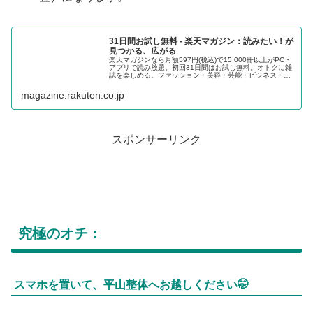
31日間お試し無料 - 楽天マガジン：読みたい！が
見つかる、広がる
楽天マガジンなら月額597円(税込)で15,000冊以上がPC・
アプリで読み放題。初回31日間はお試し無料。オトクに雑
誌を楽しめる。ファッション・美容・芸能・ビジネス・経
済・趣味など、あなたの読みたい！が見つかる、広がる。
magazine.rakuten.co.jp
スポンサーリンク
究極のオチ：
スマホを置いて、平山整体へお越しください🤭