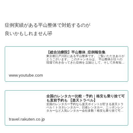
症例実績がある平山整体で対処するのが
良いかもしれません🤣
【総合治療院】平山整体_症例報告集
東京都江戸川区にある平山整体です。 ご覧いただきありが
とうございます。 このチャンネルは、 平山整体が日々の
現場で向き合ってきた症例を 記録として、そして共有知と
して残すための症例報告集です。 派手な演出や誇張は行っ
ていません。 「その時、...
www.youtube.com
全国のレンタカー比較・予約｜格安も乗り捨て可
も直前予約も 【楽天トラベル】
全国のレンタカー予約なら楽天ポイントが貯まる楽天トラ
ベル！トヨタレンタカー、日産レンタカー、ニッポンレン
タカーなど人気レンタカー会社多数！格安も乗り捨て可も
直前予約も、豊富な車種から比較・予約できます。
travel.rakuten.co.jp