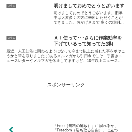
明けましておめでとうとざいます
コラム
明けましておめでとうございます。旧年
中は大変多くの方に来所いただくことが
できました。おかげさまで 多くの症例を
解析してまとめたことで 別機会に来所さ
れた方に応用させることで ピンポイント
＆短時間で成果を上げることができるよ
ＡＩ使って･･･さらに作業効率を
コラム
うになりました。 ...
下げているって知ってた(爆)
最近、人工知能に関わるようになって今まで以上に感じた事をボヤこ
うかと筆を取りました ;-)あるメルマガから引用今でこそ…手書きニ
ュースレターやメルマガを休止してますけど、10年以上ニュースレ
ター書きまくりながら、ガンガンメルマガ発行していた...
スポンサーリンク
「Free（無料の解放）」に溺れるか、
「Freedom（勝ち取る自由）」に立つ