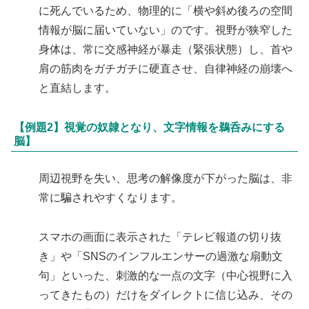
に死んでいるため、物理的に「横や斜め後ろの空間
情報が脳に届いていない」のです。視野が狭窄した
身体は、常に交感神経が暴走（緊張状態）し、首や
肩の筋肉をガチガチに硬直させ、自律神経の崩壊へ
と直結します。
【例題2】視覚の奴隷となり、文字情報を鵜呑みにする
脳】
周辺視野を失い、思考の解像度が下がった脳は、非
常に騙されやすくなります。
スマホの画面に表示された「テレビ報道の切り抜
き」や「SNSのインフルエンサーの過激な扇動文
句」といった、刺激的な一点の文字（中心視野に入
ってきたもの）だけをダイレクトに信じ込み、その