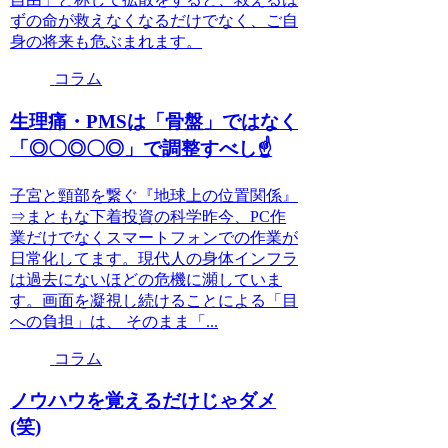
ずの命が救えなくなるだけでなく、ご自
身の将来も危ぶまれます。
コラム
生理痛・PMSは「骨盤」ではなく
「◎〇◎〇◎」で調整すべし☝️
子宮と頸部を繋ぐ『地球上の位置関係』
⇒まともな下着投資の科学昨今、PC作
業だけでなくスマートフォンでの作業が
日常化してます。現代人の身体インフラ
は過去にないほどの危機に瀕していま
す。画面を凝視し続けることによる「目
への負担」は、 そのまま「...
コラム
ノウハウを覚えるだけじゃダメ
(笑)