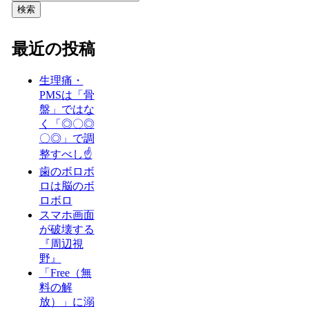
検索
最近の投稿
生理痛・
PMSは「骨
盤」ではな
く「◎〇◎
〇◎」で調
整すべし☝️
歯のボロボ
ロは脳のボ
ロボロ
スマホ画面
が破壊する
『周辺視
野』
「Free（無
料の解
放）」に溺