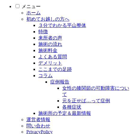
メニュー
ホーム
初めてお越しの方へ
３分でわかる平山整体
特徴
来所者の声
施術の流れ
施術料金
よくある質問
デメリット
ここまでの足跡
コラム
症例報告
女性の膝関節の可動障害につい
て
元を正せば…って症例
各種症状
施術所の予定＆最新情報
運営者情報
問い合わせ
PrivacyPolicy