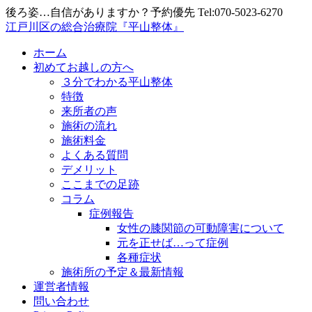
後ろ姿…自信がありますか？予約優先 Tel:070-5023-6270
江戸川区の総合治療院『平山整体』
ホーム
初めてお越しの方へ
３分でわかる平山整体
特徴
来所者の声
施術の流れ
施術料金
よくある質問
デメリット
ここまでの足跡
コラム
症例報告
女性の膝関節の可動障害について
元を正せば…って症例
各種症状
施術所の予定＆最新情報
運営者情報
問い合わせ