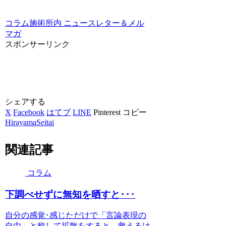
コラム
施術所内 ニュースレター＆メル
マガ
スポンサーリンク
シェアする
X
Facebook
はてブ
LINE
Pinterest
コピー
HirayamaSeitai
関連記事
コラム
下調べせずに無知を晒すと･･･
自分の感覚･感じただけで「言論表現の
自由」と称して拡散をすると、救えるは