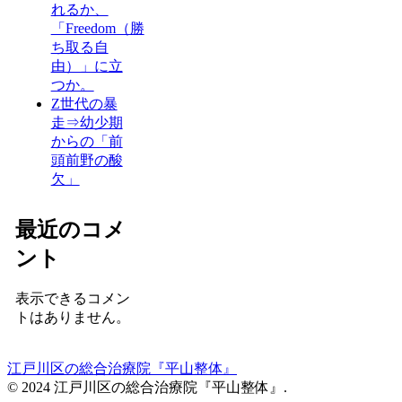
れるか、
「Freedom（勝
ち取る自
由）」に立
つか。
Z世代の暴
走⇒幼少期
からの「前
頭前野の酸
欠」
最近のコメ
ント
表示できるコメン
トはありません。
江戸川区の総合治療院『平山整体』
© 2024 江戸川区の総合治療院『平山整体』.