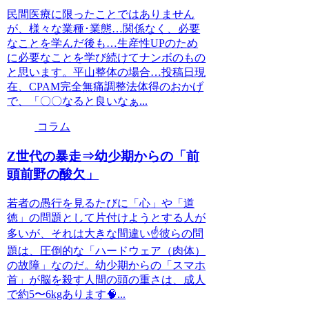
民間医療に限ったことではありません
が、様々な業種･業態…関係なく、必要
なことを学んだ後も…生産性UPのため
に必要なことを学び続けてナンボのもの
と思います。平山整体の場合…投稿日現
在、CPAM完全無痛調整法体得のおかげ
で、「〇〇なると良いなぁ...
コラム
Z世代の暴走⇒幼少期からの「前
頭前野の酸欠」
若者の愚行を見るたびに「心」や「道
徳」の問題として片付けようとする人が
多いが、それは大きな間違い☝️彼らの問
題は、圧倒的な「ハードウェア（肉体）
の故障」なのだ。幼少期からの「スマホ
首」が脳を殺す人間の頭の重さは、成人
で約5〜6kgあります🧠...