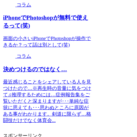
コラム
iPhoneでPhotoshopが無料で使え
るって(笑)
画面の小さいiPhoneでPhotoshopが操作で
きるか？って話は別として(笑)
コラム
決めつけるのではなく…
最近感じることをシェアしている人を見
つけたので…※再生時の音量に気をつけ
て♫推理するためには…症例報告集をご
覧いただくと深まりますが･･･単純な症
状に思えても･･･思わぬところに原因が
ある事がわかります。剣道に限らず…格
闘技だけでなく体育会...
スポンサーリンク