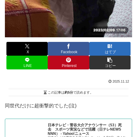
X
Facebook
はてブ
LINE
Pinterest
コピー
2025.11.12
この記事は
約5分
で読めます。
同世代だけに超衝撃的でした(泣)
日本テレビ・菅谷大介アナウンサー（53）死
去 スポーツ実況などで活躍（日テレNEWS
NNN） - Yahoo!ニュース