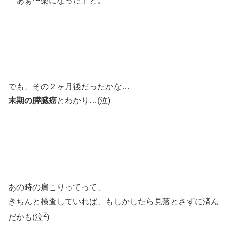
「あぁ〜楽になった」と。
でも、その２ヶ月後だったかな…
末期の膵臓癌
とわかり…(泣)
あの時の肩こりってって、
きちんと検査していれば、もしかしたら見落とさずに済ん
2
だかも(泣
)