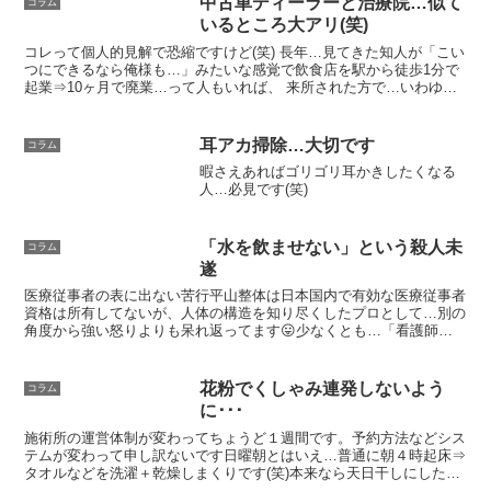
中古車ディーラーと治療院…似て
コラム
は… 目の前の症状...
いるところ大アリ(笑)
コレって個人的見解で恐縮ですけど(笑) 長年…見てきた知人が「こい
つにできるなら俺様も…」みたいな感覚で飲食店を駅から徒歩1分で
起業⇒10ヶ月で廃業…って人もいれば、 来所された方で…いわゆる
ネズミ講に手を出し、空き時間一杯〜意味不明な話を...
耳アカ掃除…大切です
コラム
暇さえあればゴリゴリ耳かきしたくなる
人…必見です(笑)
「水を飲ませない」という殺人未
コラム
遂
医療従事者の表に出ない苦行平山整体は日本国内で有効な医療従事者
資格は所有してないが、人体の構造を知り尽くしたプロとして…別の
角度から強い怒りよりも呆れ返ってます😛少なくとも…「看護師に
水を飲ませない」という行為は、単なるマナー違反やモラルの...
花粉でくしゃみ連発しないよう
コラム
に･･･
施術所の運営体制が変わってちょうど１週間です。予約方法などシス
テムが変わって申し訳ないです日曜朝とはいえ…普通に朝４時起床⇒
タオルなどを洗濯＋乾燥しまくりです(笑)本来なら天日干しにしたい
ですが、ガス乾燥させることで余分な花粉がつかずに済み...