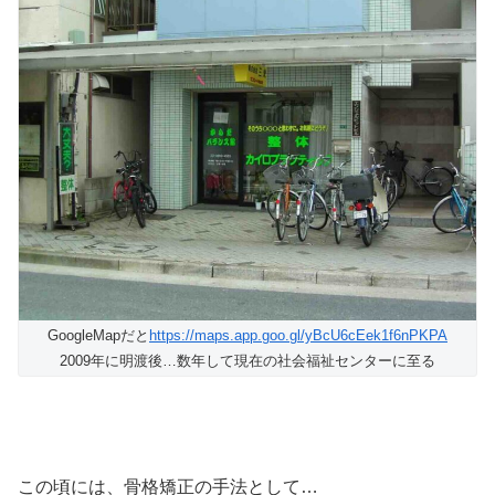
GoogleMapだと
https://maps.app.goo.gl/yBcU6cEek1f6nPKPA
2009年に明渡後…数年して現在の社会福祉センターに至る
この頃には、骨格矯正の手法として…