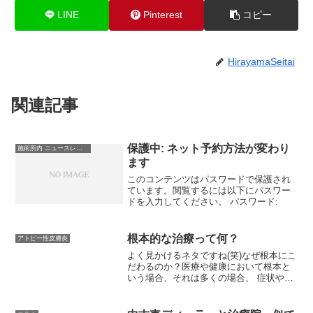
LINE
Pinterest
コピー
HirayamaSeitai
関連記事
保護中: ネット予約方法が変わり
施術所内 ニュースレター＆メルマガ
ます
このコンテンツはパスワードで保護され
ています。閲覧するには以下にパスワー
ドを入力してください。 パスワード:
根本的な治療って何？
アトピー性皮膚炎
よく見かけるネタですね(笑)なぜ根本にこ
だわるのか？医療や健康において根本と
いう場合、それは多くの場合、 症状や不
調の直接的な原因だけでなく、 その原因
を引き起こしている大元の要因を指すこ
とが多い気がします。イメージとして