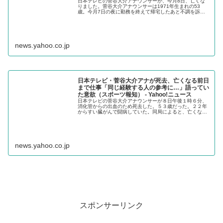
日本テレビの菅谷大介アナウンサーが、今月8日、亡くな
りました。菅谷大介アナウンサーは1971年生まれの53
歳。今月7日の夜に勤務を終えて帰宅したあと不調を訴え
て救急搬送され、その後、容体が急
news.yahoo.co.jp
日本テレビ・菅谷大介アナが死去、亡くなる前日
まで仕事「同じ経験する人の参考に…」語ってい
た意欲（スポーツ報知） - Yahoo!ニュース
日本テレビの菅谷大介アナウンサーが８日午後１時６分、
消化管からの出血のため死去した。５３歳だった。２２年
からすい臓がんで闘病していた。同局によると、亡くなる
前日まで仕事をこなしていたという。
news.yahoo.co.jp
スポンサーリンク