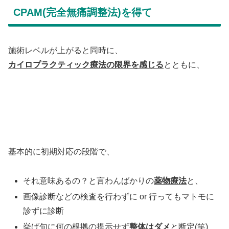
CPAM(完全無痛調整法)を得て
施術レベルが上がると同時に、
カイロプラクティック療法の限界を感じる
とともに、
基本的に初期対応の段階で、
それ意味あるの？と言わんばかりの
薬物療法
と、
画像診断などの検査を行わずに or 行ってもマトモに
診ずに診断
挙げ句に何の根拠の提示せず
整体はダメ
と断定(笑)